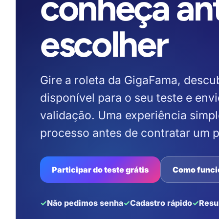
conheça an
escolher
Gire a roleta da GigaFama, descu
disponível para o seu teste e envi
validação. Uma experiência simp
processo antes de contratar um 
Participar do teste grátis
Como funci
Não pedimos senha
Cadastro rápido
Resu