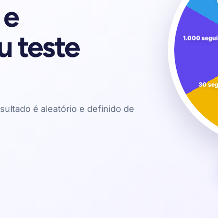
 e
u teste
1.000 segu
30 se
sultado é aleatório e definido de