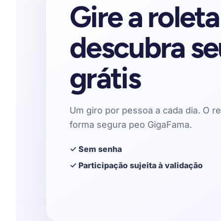
Gire a roleta
descubra se
grátis
Um giro por pessoa a cada dia. O re
forma segura peo GigaFama.
✓ Sem senha
✓ Participação sujeita à validação