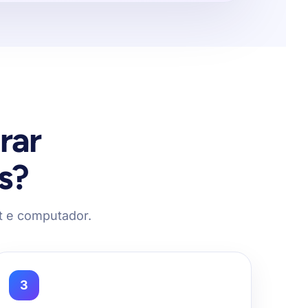
rar
s?
let e computador.
3