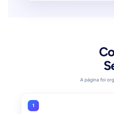
Co
S
A página foi org
1