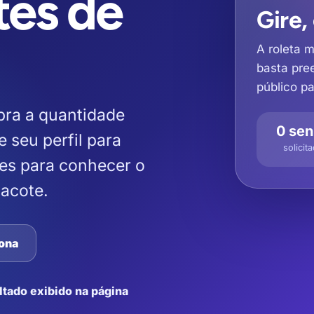
tes de
Gire,
A roleta 
basta pre
público pa
bra a quantidade
0 se
e seu perfil para
solicit
les para conhecer o
pacote.
ona
ltado exibido na página