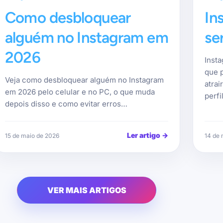
Como desbloquear
In
alguém no Instagram em
se
2026
Insta
que 
Veja como desbloquear alguém no Instagram
atrai
em 2026 pelo celular e no PC, o que muda
perfil
depois disso e como evitar erros…
Ler artigo
→
15 de maio de 2026
14 de 
VER MAIS ARTIGOS