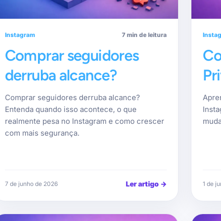
Instagram
7 min de leitura
Insta
Comprar seguidores
Co
derruba alcance?
Pr
Comprar seguidores derruba alcance?
Apre
Entenda quando isso acontece, o que
Inst
realmente pesa no Instagram e como crescer
muda
com mais segurança.
Ler artigo
→
7 de junho de 2026
1 de j