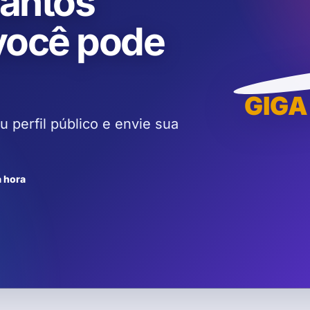
antos
você pode
GIGA
 perfil público e envie sua
a hora