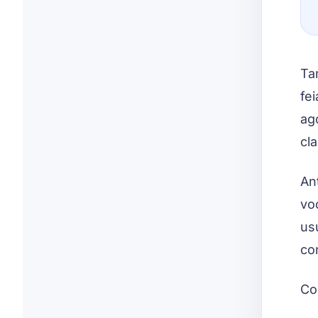
Ta
fe
ag
cl
An
vo
us
co
Co