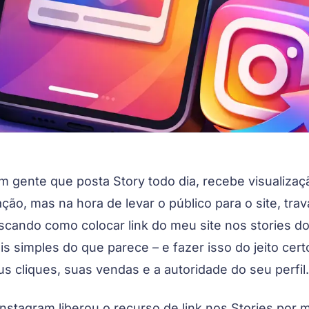
m gente que posta Story todo dia, recebe visualizaç
ação, mas na hora de levar o público para o site, tra
scando como colocar link do meu site nos stories do 
is simples do que parece – e fazer isso do jeito ce
us cliques, suas vendas e a autoridade do seu perfil.
Instagram liberou o recurso de link nos Stories por 