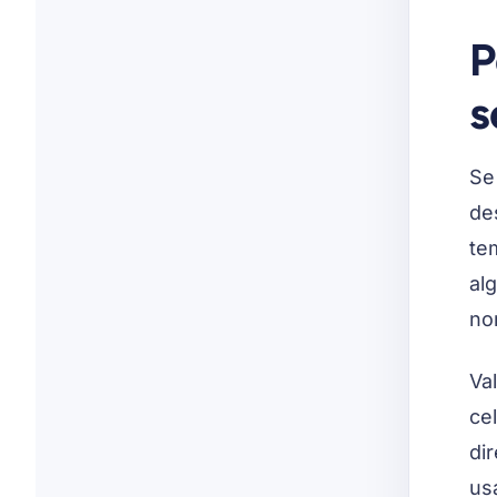
P
s
Se
de
te
al
no
Val
ce
di
us