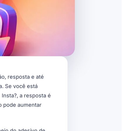
ão, resposta e até
va. Se você está
Insta?, a resposta é
rto pode aumentar
meio do adesivo de