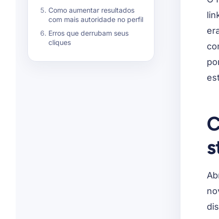
Como aumentar resultados
li
com mais autoridade no perfil
er
Erros que derrubam seus
cliques
co
po
est
C
s
Ab
no
di