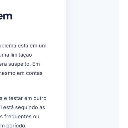
nem
roblema está em um
uma limitação
era suspeito. Em
 mesmo em contas
ta e testar em outro
il está seguindo as
os frequentes ou
m período.