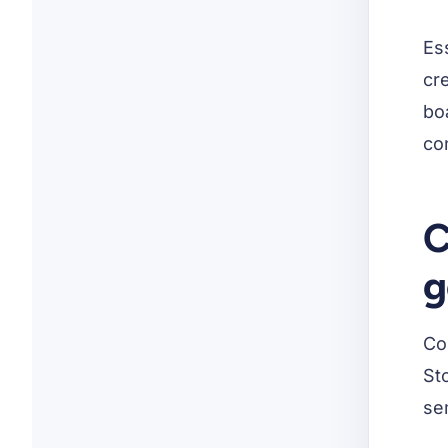
Es
cre
bo
co
C
g
Col
St
se