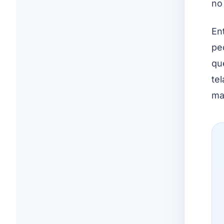
no 
En
pe
qu
te
ma