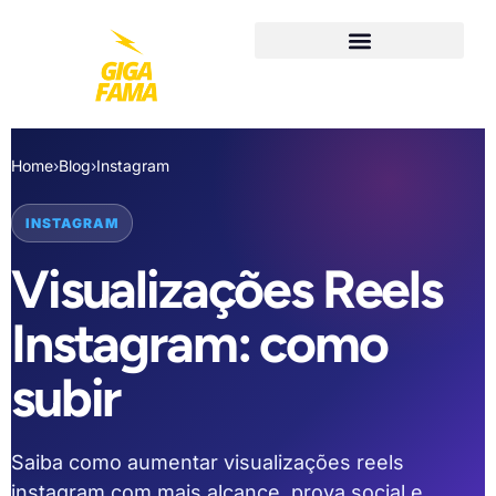
Home
›
Blog
›
Instagram
INSTAGRAM
Visualizações Reels
Instagram: como
subir
Saiba como aumentar visualizações reels
instagram com mais alcance, prova social e