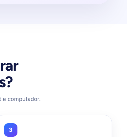
rar
s?
let e computador.
3