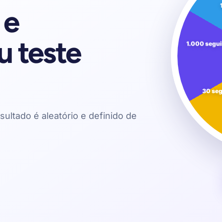
 e
u teste
1.000 segu
30 se
sultado é aleatório e definido de