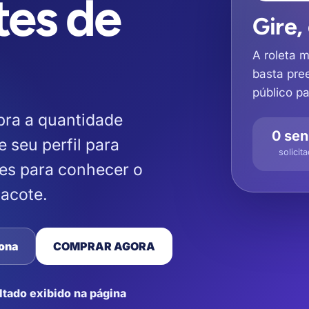
tes de
Gire,
A roleta 
basta pre
público pa
bra a quantidade
0 se
e seu perfil para
solicit
les para conhecer o
pacote.
ona
COMPRAR AGORA
ltado exibido na página