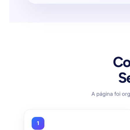
Co
S
A página foi org
1