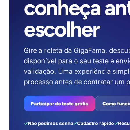
conheça an
escolher
Gire a roleta da GigaFama, descu
disponível para o seu teste e envi
validação. Uma experiência simp
processo antes de contratar um 
Participar do teste grátis
Como funci
Não pedimos senha
Cadastro rápido
Resu