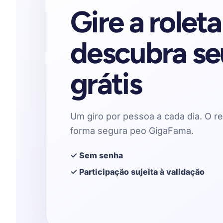
Gire a roleta
descubra se
grátis
Um giro por pessoa a cada dia. O re
forma segura peo GigaFama.
✓ Sem senha
✓ Participação sujeita à validação